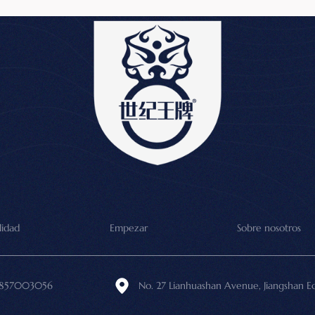
lidad
Empezar
Sobre nosotros
3857003056
No. 27 Lianhuashan Avenue, Jiangshan E