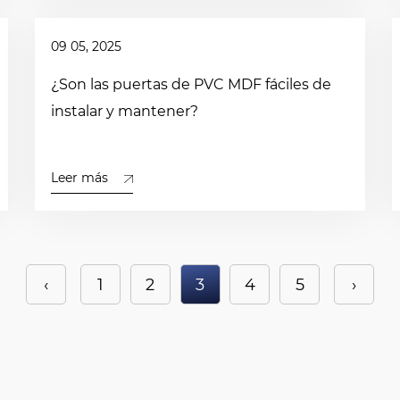
09 05, 2025
¿Son las puertas de PVC MDF fáciles de
instalar y mantener?
Leer más
‹
1
2
3
4
5
›