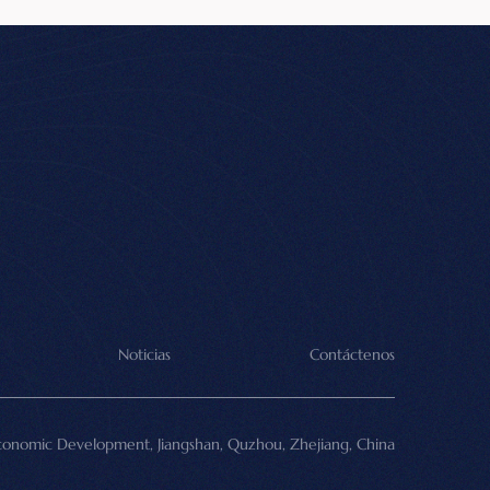
Noticias
Contáctenos
conomic Development, Jiangshan, Quzhou, Zhejiang, China