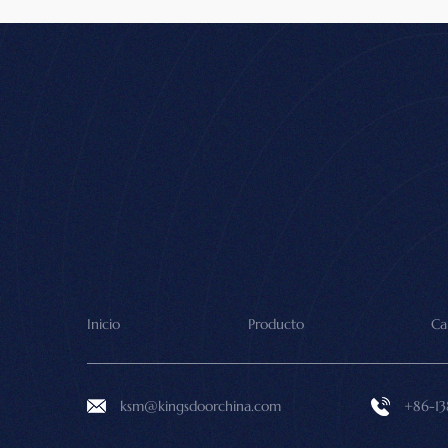
Inicio
Producto
Ca
ksm@kingsdoorchina.com
+86-1